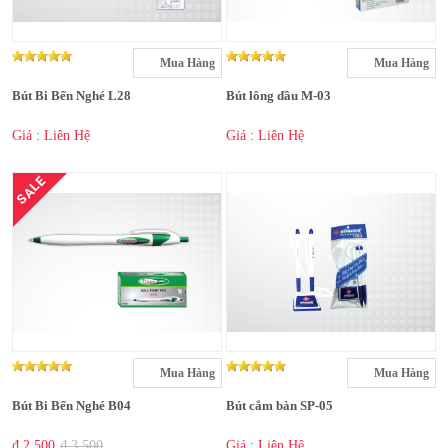
Mua Hàng
Mua Hàng
Bút Bi Bến Nghé L28
Bút lông dầu M-03
Giá : Liên Hệ
Giá : Liên Hệ
SALE
Mua Hàng
Mua Hàng
Bút Bi Bến Nghé B04
Bút cắm bàn SP-05
₫ 2,500
₫ 3,500
Giá : Liên Hệ