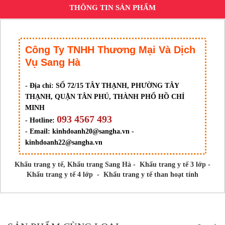
THÔNG TIN SẢN PHẨM
Công Ty TNHH Thương Mại Và Dịch
Vụ Sang Hà
- Địa chỉ:
SỐ 72/15 TÂY THẠNH, PHƯỜNG TÂY
THẠNH, QUẬN TÂN PHÚ, THÀNH PHỐ HỒ CHÍ
MINH
093 4567 493
- Hotline:
- Email:
kinhdoanh20@sangha.vn -
kinhdoanh22@sangha.vn
Khẩu trang y tế,
Khẩu trang Sang Hà
-
Khẩu trang y tế 3 lớp
-
Khẩu trang y tế 4 lớp
-
Khẩu trang y tế than hoạt tính