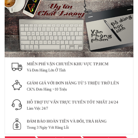
MIỄN PHÍ VẬN CHUYỂN KHU VỰC TP.HCM
Và Đơn Hàng Lớn Ở Tỉnh
GIẢM GIÁ VỚI ĐƠN HÀNG TỪ 5 TRIỆU TRỞ LÊN
CK% Đơn Hàng >10 Triệu
HỖ TRỢ TƯ VẤN TRỰC TUYẾN TỐT NHẤT 24/24
Làm Việc 24/7
ĐẢM BẢO HOÀN TIỀN VÀ ĐỔI, TRẢ HÀNG
Trong 3 Ngày Với Hàng Lỗi