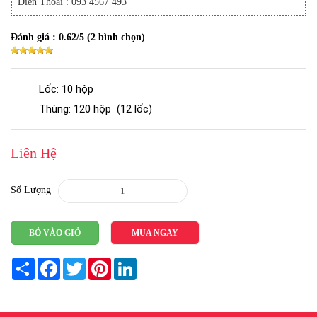
Điện Thoại : 093 4567 493
Đánh giá :
0.62
/5 (
2
bình chọn)
Lốc: 10 hộp
Thùng: 120 hộp (12 lốc)
Liên Hệ
Số Lượng
BỎ VÀO GIỎ
MUA NGAY
Share
Facebook
Twitter
Pinterest
LinkedIn