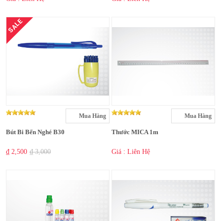
SALE
Mua Hàng
Mua Hàng
Bút Bi Bến Nghé B30
Thước MICA 1m
₫ 2,500
₫ 3,000
Giá : Liên Hệ