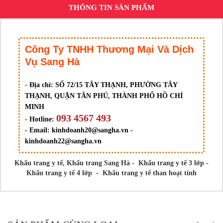
THÔNG TIN SẢN PHẨM
Công Ty TNHH Thương Mại Và Dịch
Vụ Sang Hà
- Địa chỉ:
SỐ 72/15 TÂY THẠNH, PHƯỜNG TÂY
THẠNH, QUẬN TÂN PHÚ, THÀNH PHỐ HỒ CHÍ
MINH
093 4567 493
- Hotline:
- Email:
kinhdoanh20@sangha.vn -
kinhdoanh22@sangha.vn
Khẩu trang y tế,
Khẩu trang Sang Hà
-
Khẩu trang y tế 3 lớp
-
Khẩu trang y tế 4 lớp
-
Khẩu trang y tế than hoạt tính