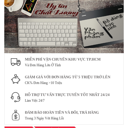
MIỄN PHÍ VẬN CHUYỂN KHU VỰC TP.HCM
Và Đơn Hàng Lớn Ở Tỉnh
GIẢM GIÁ VỚI ĐƠN HÀNG TỪ 5 TRIỆU TRỞ LÊN
CK% Đơn Hàng >10 Triệu
HỖ TRỢ TƯ VẤN TRỰC TUYẾN TỐT NHẤT 24/24
Làm Việc 24/7
ĐẢM BẢO HOÀN TIỀN VÀ ĐỔI, TRẢ HÀNG
Trong 3 Ngày Với Hàng Lỗi