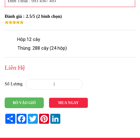
Điện Thoại : 093 4567 493
Đánh giá :
2.5
/5 (
2
bình chọn)
Hộp:12 cây
Thùng: 288 cây (24 hộp)
Liên Hệ
Số Lượng
BỎ VÀO GIỎ
MUA NGAY
Share
Facebook
Twitter
Pinterest
LinkedIn