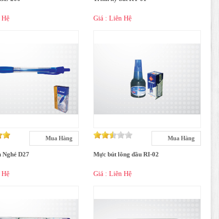
n Hệ
Giá : Liên Hệ
Mua Hàng
Mua Hàng
n Nghé D27
Mực bút lông dầu RI-02
n Hệ
Giá : Liên Hệ