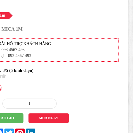
 1m
 MICA 1M
ĐÀI HỖ TRỢ KHÁCH HÀNG
: 093 4567 493
oại : 093 4567 493
 :
3
/5 (
5
bình chọn)
ệ
VÀO GIỎ
MUA NGAY
re
Facebook
Twitter
Pinterest
LinkedIn