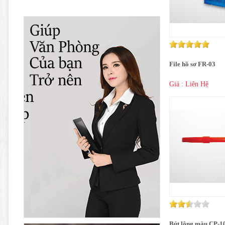
File hồ sơ FR-03
Giá : Liên Hệ
Bút lông màu CP-1