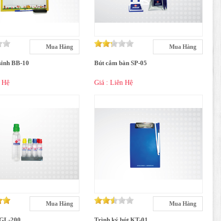
Mua Hàng
Mua Hàng
sinh BB-10
Bút cắm bàn SP-05
n Hệ
Giá : Liên Hệ
Mua Hàng
Mua Hàng
 GL-200
Trình ký bút KT-01