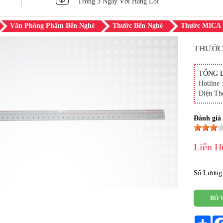
Trong 3 Ngày Với Hàng Lỗi
Văn Phòng Phẩm Bến Nghé
Thước Bến Nghé
Thước MICA
THƯỚC
TỔNG 
Hotline 
Điện Th
Đánh giá
Liên H
Số Lượng
BỎ 
Sha