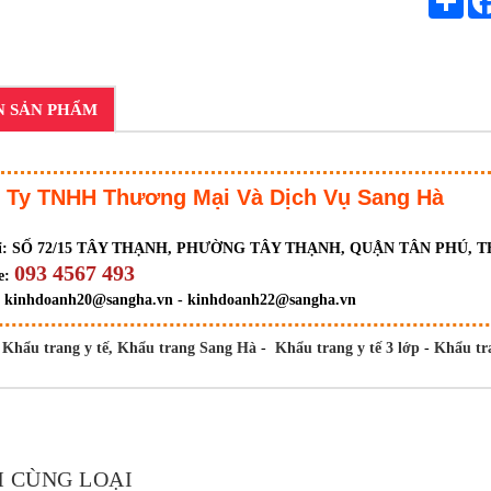
N SẢN PHẨM
 Ty TNHH Thương Mại Và Dịch Vụ Sang Hà
ỉ:
SỐ 72/15 TÂY THẠNH, PHƯỜNG TÂY THẠNH, QUẬN TÂN PHÚ, 
093 4567 493
e:
:
kinhdoanh20@sangha.vn - kinhdoanh22@sangha.vn
Khẩu trang y tế,
Khẩu trang Sang Hà
-
Khẩu trang y tế 3 lớp
-
Khẩu tra
 CÙNG LOẠI