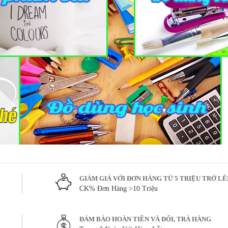
GIẢM GIÁ VỚI ĐƠN HÀNG TỪ 5 TRIỆU TRỞ L
CK% Đơn Hàng >10 Triệu
ĐẢM BẢO HOÀN TIỀN VÀ ĐỔI, TRẢ HÀNG