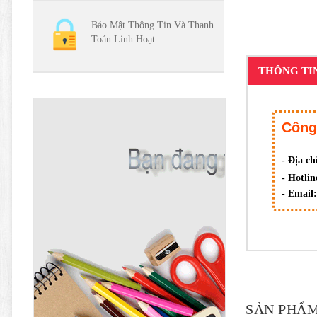
Bảo Mật Thông Tin Và Thanh
Toán Linh Hoạt
THÔNG TI
Công
- Địa ch
- Hotlin
- Email
SẢN PHẨM