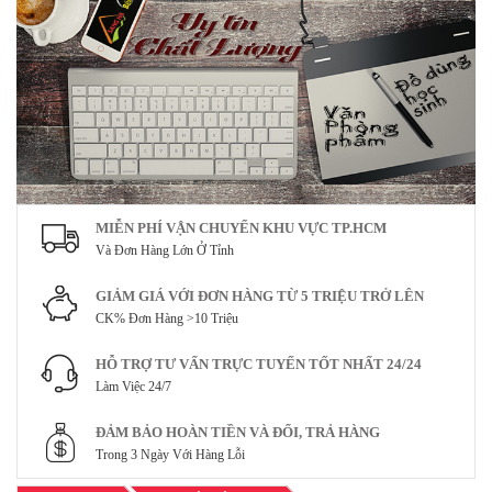
MIỄN PHÍ VẬN CHUYỂN KHU VỰC TP.HCM
Và Đơn Hàng Lớn Ở Tỉnh
GIẢM GIÁ VỚI ĐƠN HÀNG TỪ 5 TRIỆU TRỞ LÊN
CK% Đơn Hàng >10 Triệu
HỖ TRỢ TƯ VẤN TRỰC TUYẾN TỐT NHẤT 24/24
Làm Việc 24/7
ĐẢM BẢO HOÀN TIỀN VÀ ĐỔI, TRẢ HÀNG
Trong 3 Ngày Với Hàng Lỗi