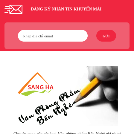
ĐĂNG KÝ NHẬN TIN KHUYẾN MÃI
GỬI
Chuyên cung cấp các loại Văn phòng phẩm Bến Nghé giá rẻ tại