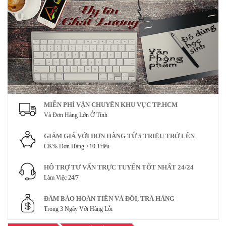
MIỄN PHÍ VẬN CHUYỂN KHU VỰC TP.HCM
Và Đơn Hàng Lớn Ở Tỉnh
GIẢM GIÁ VỚI ĐƠN HÀNG TỪ 5 TRIỆU TRỞ LÊN
CK% Đơn Hàng >10 Triệu
HỖ TRỢ TƯ VẤN TRỰC TUYẾN TỐT NHẤT 24/24
Làm Việc 24/7
ĐẢM BẢO HOÀN TIỀN VÀ ĐỔI, TRẢ HÀNG
Trong 3 Ngày Với Hàng Lỗi