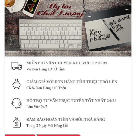
MIỄN PHÍ VẬN CHUYỂN KHU VỰC TP.HCM
Và Đơn Hàng Lớn Ở Tỉnh
GIẢM GIÁ VỚI ĐƠN HÀNG TỪ 5 TRIỆU TRỞ LÊN
CK% Đơn Hàng >10 Triệu
HỖ TRỢ TƯ VẤN TRỰC TUYẾN TỐT NHẤT 24/24
Làm Việc 24/7
ĐẢM BẢO HOÀN TIỀN VÀ ĐỔI, TRẢ HÀNG
Trong 3 Ngày Với Hàng Lỗi