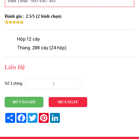
Điện Thoại : 093 4567 493
Đánh giá :
2.5
/5 (
2
bình chọn)
Hộp:12 cây
Thùng: 288 cây (24 hộp)
Liên Hệ
Số Lượng
BỎ VÀO GIỎ
MUA NGAY
Share
Facebook
Twitter
Pinterest
LinkedIn