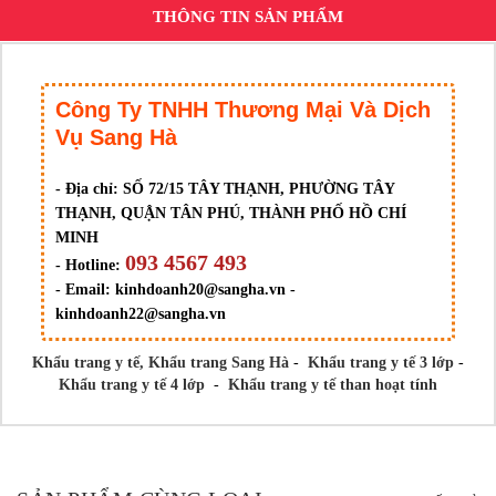
THÔNG TIN SẢN PHẨM
Công Ty TNHH Thương Mại Và Dịch
Vụ Sang Hà
- Địa chỉ:
SỐ 72/15 TÂY THẠNH, PHƯỜNG TÂY
THẠNH, QUẬN TÂN PHÚ, THÀNH PHỐ HỒ CHÍ
MINH
093 4567 493
- Hotline:
- Email:
kinhdoanh20@sangha.vn -
kinhdoanh22@sangha.vn
Khẩu trang y tế,
Khẩu trang Sang Hà
-
Khẩu trang y tế 3 lớp
-
Khẩu trang y tế 4 lớp
-
Khẩu trang y tế than hoạt tính