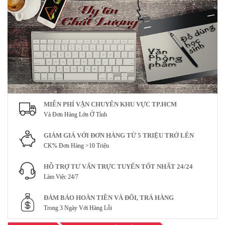
MIỄN PHÍ VẬN CHUYỂN KHU VỰC TP.HCM
Và Đơn Hàng Lớn Ở Tỉnh
GIẢM GIÁ VỚI ĐƠN HÀNG TỪ 5 TRIỆU TRỞ LÊN
CK% Đơn Hàng >10 Triệu
HỖ TRỢ TƯ VẤN TRỰC TUYẾN TỐT NHẤT 24/24
Làm Việc 24/7
ĐẢM BẢO HOÀN TIỀN VÀ ĐỔI, TRẢ HÀNG
Trong 3 Ngày Với Hàng Lỗi