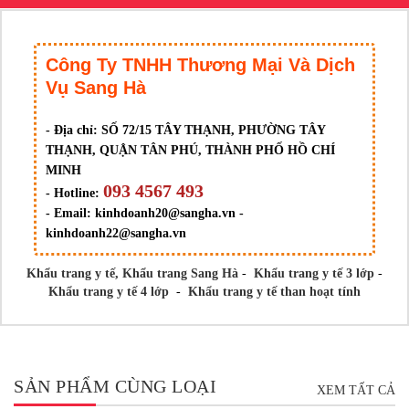
Công Ty TNHH Thương Mại Và Dịch
Vụ Sang Hà
- Địa chỉ:
SỐ 72/15 TÂY THẠNH, PHƯỜNG TÂY
THẠNH, QUẬN TÂN PHÚ, THÀNH PHỐ HỒ CHÍ
MINH
093 4567 493
- Hotline:
- Email:
kinhdoanh20@sangha.vn -
kinhdoanh22@sangha.vn
Khẩu trang y tế,
Khẩu trang Sang Hà
-
Khẩu trang y tế 3 lớp
-
Khẩu trang y tế 4 lớp
-
Khẩu trang y tế than hoạt tính
SẢN PHẨM CÙNG LOẠI
XEM TẤT CẢ