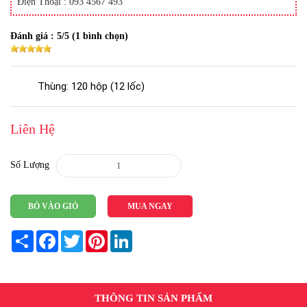
Điện Thoại : 093 4567 493
Đánh giá :
5
/5 (
1
bình chọn)
Thùng: 120 hộp (12 lốc)
Liên Hệ
Số Lượng
BỎ VÀO GIỎ
MUA NGAY
Share
Facebook
Twitter
Pinterest
LinkedIn
THÔNG TIN SẢN PHẨM