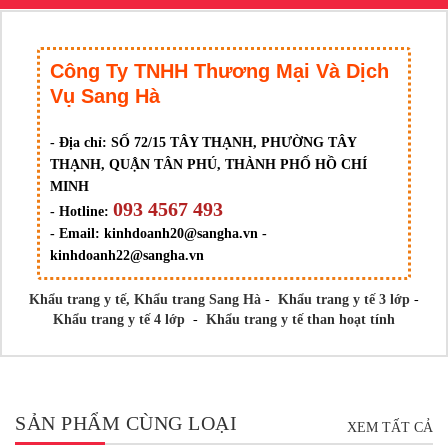
Công Ty TNHH Thương Mại Và Dịch
Vụ Sang Hà
- Địa chỉ:
SỐ 72/15 TÂY THẠNH, PHƯỜNG TÂY
THẠNH, QUẬN TÂN PHÚ, THÀNH PHỐ HỒ CHÍ
MINH
093 4567 493
- Hotline:
- Email:
kinhdoanh20@sangha.vn -
kinhdoanh22@sangha.vn
Khẩu trang y tế,
Khẩu trang Sang Hà
-
Khẩu trang y tế 3 lớp
-
Khẩu trang y tế 4 lớp
-
Khẩu trang y tế than hoạt tính
SẢN PHẨM CÙNG LOẠI
XEM TẤT CẢ