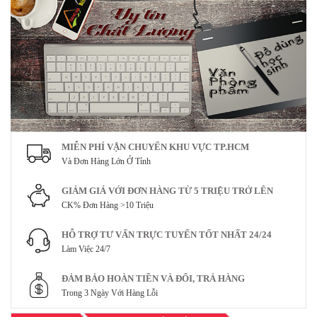
MIỄN PHÍ VẬN CHUYỂN KHU VỰC TP.HCM
Và Đơn Hàng Lớn Ở Tỉnh
GIẢM GIÁ VỚI ĐƠN HÀNG TỪ 5 TRIỆU TRỞ LÊN
CK% Đơn Hàng >10 Triệu
HỖ TRỢ TƯ VẤN TRỰC TUYẾN TỐT NHẤT 24/24
Làm Việc 24/7
ĐẢM BẢO HOÀN TIỀN VÀ ĐỔI, TRẢ HÀNG
Trong 3 Ngày Với Hàng Lỗi