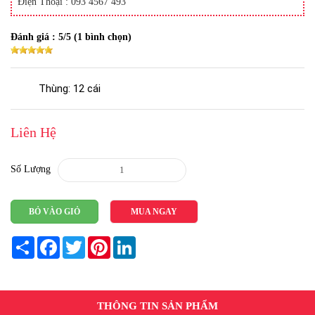
Điện Thoại : 093 4567 493
Đánh giá :
5
/5 (
1
bình chọn)
Thùng: 12 cái
Liên Hệ
Số Lượng
BỎ VÀO GIỎ
MUA NGAY
Share
Facebook
Twitter
Pinterest
LinkedIn
THÔNG TIN SẢN PHẨM